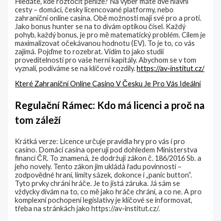
Hledáte, kde roztočit peníze? Na výběr máte dvě hlavní
cesty – domácí, česky licencované platformy, nebo
zahraniční online casina. Obě možnosti mají své pro a proti.
Jako bonus hunter se na to dívám optikou čísel. Každý
pohyb, každý bonus, je pro mě matematický problém. Cílem je
maximalizovat očekávanou hodnotu (EV). To je to, co vás
zajímá. Pojďme to rozebrat. Vidím to jako studii
proveditelnosti pro vaše herní kapitály. Abychom se v tom
vyznali, podíváme se na klíčové rozdíly.
https://av-institut.cz/
Které Zahraniční Online Casino V Česku Je Pro Vás Ideální
Regulační Rámec: Kdo má licenci a proč na
tom záleží
Krátká verze: Licence určuje pravidla hry pro vás i pro
casino. Domácí casina operují pod dohledem Ministerstva
financí ČR. To znamená, že dodržují zákon č. 186/2016 Sb. a
jeho novely. Tento zákon jim ukládá řadu povinností –
zodpovědné hraní, limity sázek, dokonce i „panic button“.
Tyto prvky chrání hráče. Je to jistá záruka. Já sám se
vždycky dívám na to, co mě jako hráče chrání, a co ne. A pro
komplexní pochopení legislativy je klíčové se informovat,
třeba na stránkách jako https://av-institut.cz/.