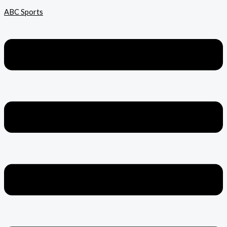
Ir
Menú
Menú
Menú
Navegación
ABC Sports
al
de
contenido
entradas