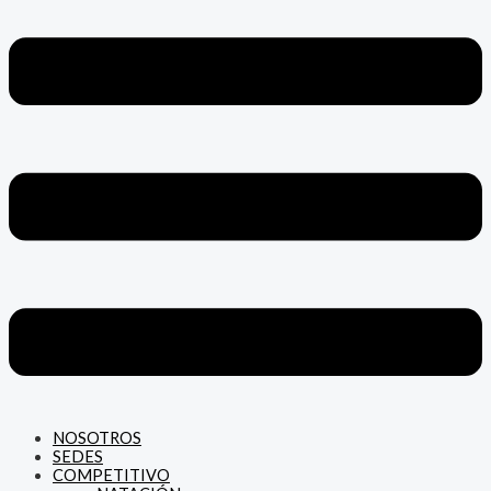
NOSOTROS
SEDES
COMPETITIVO