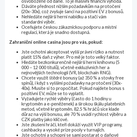
osvobozené od daně. To je masivní finanční výhoda.
Dáváte přednost nižším požadavkům na protočení
(20x-30x), což zvyšuje šanci na pozitivní EV z bonusů.
Nehledáte nejširší herní nabídku a stačí vám
standardní výběr.
Oceňujete českou zákaznickou podporu a místní
regulaci, která je snadno dostupná.
Zahraniční online casina jsou pro vás, pokud:
Jste ochotni akceptovat vyšší právní riziko a nutnost
platit 15% daň z výher. Pro mě je toto velký faktor.
Hledáte bezkonkurenčně nejširší herní knihovnu (5
000 – 12 000 titulů), včetně exkluzivních her a
nejnovějších technologií (VR, blockchain RNG).
Chcete využít štědré bonusy (až 350 % a stovky free
spinů), i když s vyššími požadavky na protočení (30x-
40x). Musíte si to propočítat. Pokud najdete bonus s
pozitivní EV, může se to vyplatit.
Vyžadujete rychlé výběry (často do 1 hodiny u
kryptoměn a e-peněženek) a širokou škálu platebních
metod, včetně kryptoměn. 82.5 % hráčů sice klade
důraz na výši bonusu, ale 70 % uvádí rychlost výběru a
CZK platby jako klíčové.
Jste zkušení hráči, kteří dokáží využít VIP programy,
cashbacky a vysoké prize pooly v turnajích.
Jste ochotni a schopni se sami postarat o daňové