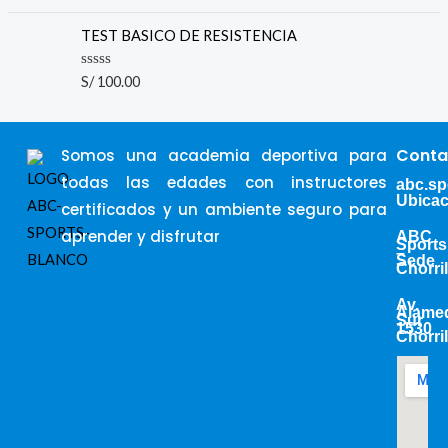
a
t
e
TEST BASICO DE RESISTENCIA
d
0
o
R
S/
100.00
u
a
t
t
o
e
f
d
5
0
Conta
Somos una academia deportiva para
o
u
todas las edades con instructores
abc.s
t
Ubicac
o
certificados y un ambiente seguro para
f
5
aprender y disfrutar
ABC
Sports
–
Sede
Chorri
Av.
Alame
Sur
1530
Chorri