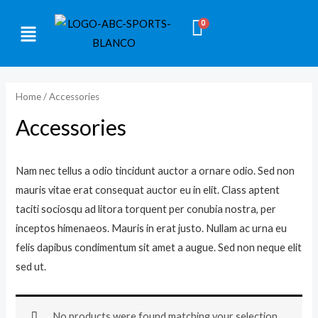
Ir
CARRITO
Menú
al
contenido
Home
/ Accessories
Accessories
Nam nec tellus a odio tincidunt auctor a ornare odio. Sed non
mauris vitae erat consequat auctor eu in elit. Class aptent
taciti sociosqu ad litora torquent per conubia nostra, per
inceptos himenaeos. Mauris in erat justo. Nullam ac urna eu
felis dapibus condimentum sit amet a augue. Sed non neque elit
sed ut.
No products were found matching your selection.