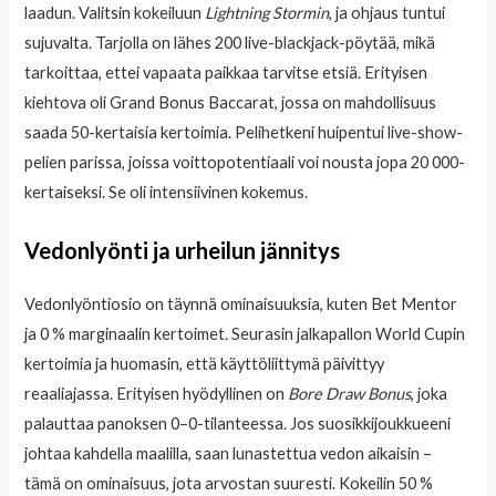
laadun. Valitsin kokeiluun
Lightning Stormin
, ja ohjaus tuntui
sujuvalta. Tarjolla on lähes 200 live-blackjack-pöytää, mikä
tarkoittaa, ettei vapaata paikkaa tarvitse etsiä. Erityisen
kiehtova oli Grand Bonus Baccarat, jossa on mahdollisuus
saada 50-kertaisia kertoimia. Pelihetkeni huipentui live-show-
pelien parissa, joissa voittopotentiaali voi nousta jopa 20 000-
kertaiseksi. Se oli intensiivinen kokemus.
Vedonlyönti ja urheilun jännitys
Vedonlyöntiosio on täynnä ominaisuuksia, kuten Bet Mentor
ja 0 % marginaalin kertoimet. Seurasin jalkapallon World Cupin
kertoimia ja huomasin, että käyttöliittymä päivittyy
reaaliajassa. Erityisen hyödyllinen on
Bore Draw Bonus
, joka
palauttaa panoksen 0–0-tilanteessa. Jos suosikkijoukkueeni
johtaa kahdella maalilla, saan lunastettua vedon aikaisin –
tämä on ominaisuus, jota arvostan suuresti. Kokeilin 50 %