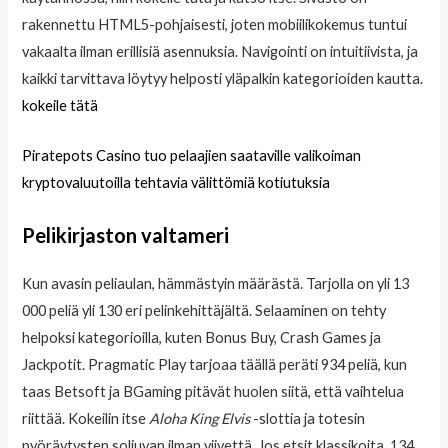
rakennettu HTML5-pohjaisesti, joten mobiilikokemus tuntui
vakaalta ilman erillisiä asennuksia. Navigointi on intuitiivista, ja
kaikki tarvittava löytyy helposti yläpalkin kategorioiden kautta.
kokeile tätä
Piratepots Casino tuo pelaajien saataville valikoiman
kryptovaluutoilla tehtavia välittömiä kotiutuksia
Pelikirjaston valtameri
Kun avasin peliaulan, hämmästyin määrästä. Tarjolla on yli 13
000 peliä yli 130 eri pelinkehittäjältä. Selaaminen on tehty
helpoksi kategorioilla, kuten Bonus Buy, Crash Games ja
Jackpotit. Pragmatic Play tarjoaa täällä peräti 934 peliä, kun
taas Betsoft ja BGaming pitävät huolen siitä, että vaihtelua
riittää. Kokeilin itse
Aloha King Elvis
-slottia ja totesin
pyöräytysten soljuvan ilman viivettä. Jos etsit klassikoita, 134