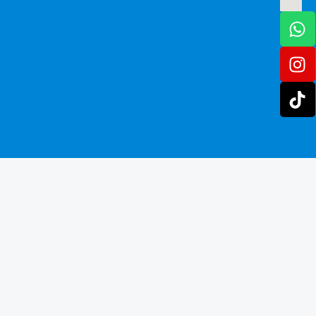
W
I
T
h
n
i
a
s
k
t
t
t
s
a
o
a
g
k
p
r
p
a
m