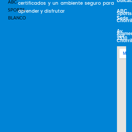
Ubicac
certificados y un ambiente seguro para
aprender y disfrutar
ABC
Sports
–
Sede
Chorri
Av.
Alame
Sur
1530
Chorri