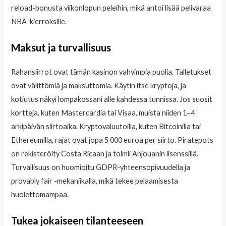
reload-bonusta viikonlopun peleihin, mikä antoi lisää pelivaraa
NBA-kierroksille.
Maksut ja turvallisuus
Rahansiirrot ovat tämän kasinon vahvimpia puolia. Talletukset
ovat välittömiä ja maksuttomia. Käytin itse kryptoja, ja
kotiutus näkyi lompakossani alle kahdessa tunnissa. Jos suosit
kortteja, kuten Mastercardia tai Visaa, muista niiden 1–4
arkipäivän siirtoaika. Kryptovaluutoilla, kuten Bitcoinilla tai
Ethereumilla, rajat ovat jopa 5 000 euroa per siirto. Piratepots
on rekisteröity Costa Ricaan ja toimii Anjouanin lisenssillä.
Turvallisuus on huomioitu GDPR-yhteensopivuudella ja
provably fair -mekaniikalla, mikä tekee pelaamisesta
huolettomampaa.
Tukea jokaiseen tilanteeseen