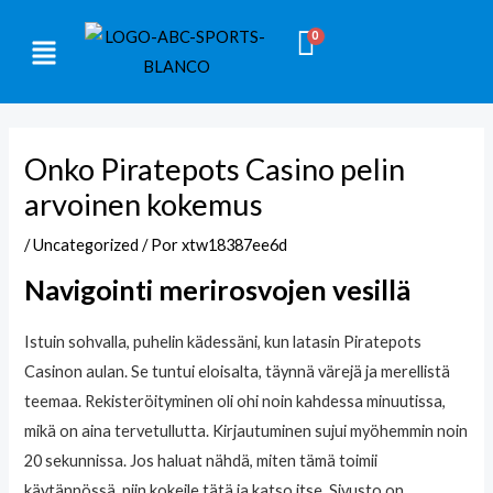
Ir
Navegación
CARRITO
Menú
al
de
contenido
entradas
Onko Piratepots Casino pelin
arvoinen kokemus
/
Uncategorized
/ Por
xtw18387ee6d
Navigointi merirosvojen vesillä
Istuin sohvalla, puhelin kädessäni, kun latasin Piratepots
Casinon aulan. Se tuntui eloisalta, täynnä värejä ja merellistä
teemaa. Rekisteröityminen oli ohi noin kahdessa minuutissa,
mikä on aina tervetullutta. Kirjautuminen sujui myöhemmin noin
20 sekunnissa. Jos haluat nähdä, miten tämä toimii
käytännössä, niin kokeile tätä ja katso itse. Sivusto on