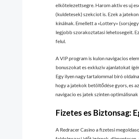
elkötelezettsegre. Harom aktiv es uj e
(kuldetesek) szekciot is. Ezek a jatek
kínálnak. Emellett a «Lottery» (sorsjeg
legjobb szorakoztatasi lehetosegeit. 
felul.
A VIP program is kulon navigacios eleme
bonuszokat es exkluziv ajanlatokat ígé
Egy ilyen nagy tartalommal biró oldaln
hogy a jatekok betöltődése gyors, es az
navigacio es jatek szinten optimálisnak
Fizetes es Biztonsag: E
A Redracer Casino a fizetesi megoldaso
feldolgozasi időt igérnek, dijmentesen