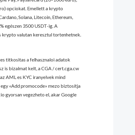
ro) opciokat. Emellett a krypto
Cardano, Solana, Litecoin, Ethereum,
00% egészen 3500 USDT-ig. A
 krypto valutan keresztul tortenhetnek.
s titkositas a felhasznaloi adatok
 is bizalmat kelt, a CGA / cert.cga.cw
k, az AML es KYC iranyelvek mind
n egy «Add promocode» mezo biztosítja
acio gyorsan vegezheto el, akar Google