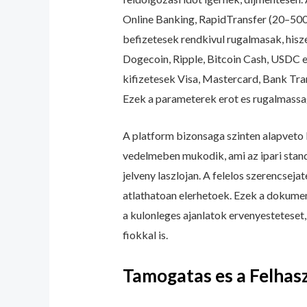
Online Banking, RapidTransfer (20–5000 
befizetesek rendkivul rugalmasak, hisze
Dogecoin, Ripple, Bitcoin Cash, USDC 
kifizetesek Visa, Mastercard, Bank Tran
Ezek a parameterek erot es rugalmassa
A platform bizonsaga szinten alapveto k
vedelmeben mukodik, ami az ipari stand
jelveny laszlojan. A felelos szerencsej
atlathatoan elerhetoek. Ezek a dokume
a kulonleges ajanlatok ervenyesteteset,
fiokkal is.
Tamogatas es a Felhas