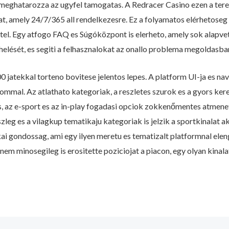
meghatarozza az ugyfel tamogatas. A Redracer Casino ezen a tere
at, amely 24/7/365 all rendelkezesre. Ez a folyamatos elérhetose
tel. Egy atfogo FAQ es Súgóközpont is elerheto, amely sok alapvet
helését, es segiti a felhasznalokat az onallo problema megoldasba
 jatekkal torteno bovitese jelentos lepes. A platform UI-ja es n
mal. Az atlathato kategoriak, a reszletes szurok es a gyors ker
, az e-sport es az in-play fogadasi opciok zokkenőmentes atmenet
szleg es a vilagkup tematikaju kategoriak is jelzik a sportkinalat a
kai gondossag, ami egy ilyen meretu es tematizalt platformnal ele
em minosegileg is erositette poziciojat a piacon, egy olyan kinala