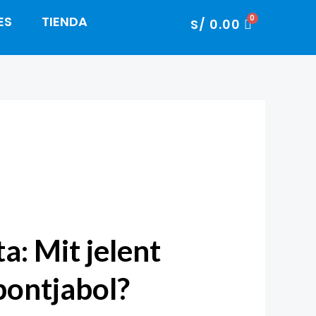
ES
TIENDA
CARRITO
S/
0.00
a: Mit jelent
pontjabol?