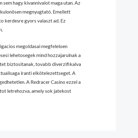
n sem hagy kivannivalot maga utan. Az
g kulonösen megnyugtató. Emellett
o kerdesre gyors valaszt ad. Ez
n.
avigacios megoldasai megfeleloen
esesi lehetosegek mind hozzajarulnak a
et biztositanak, tovabb diverzifikalva
ktualisaga iranti elkötelezettseget. A
ngedhetetlen. A Redracer Casino ezzel a
tot letrehozva, amely sok jatekost