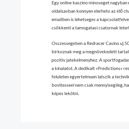
Egy online kaszino minoseget nagyban 
oldalsavban konnyen elerheto az élő ch
emailben is lehetseges a kapcsolatfelve
csökkenti a tamogatasi csatornak leter
Osszessegeben a Redracer Casino uj 500
birkoznak meg a megnövekedett tartalom
pozitiv jatekelmenyhez. A sportfogadas
a kinalatot. A dedikalt «Predictions» re
feluleten egyertelmuen latszik a techni
bovitesseel nem csak mennyisegileg, han
képes lekötni.