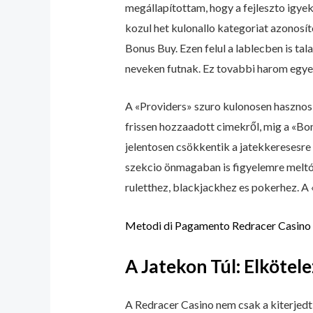
megállapítottam, hogy a fejleszto igye
kozul het kulonallo kategoriat azonosít
Bonus Buy. Ezen felul a lablecben is ta
neveken futnak. Ez tovabbi harom egyedi
A «Providers» szuro kulonosen hasznos, 
frissen hozzaadott cimekről, mig a «Bo
jelentosen csökkentik a jatekkeresesre 
szekcio önmagaban is figyelemre meltó, 
ruletthez, blackjackhez es pokerhez. A 
Metodi di Pagamento Redracer Casino La
A Jatekon Túl: Elkötel
A Redracer Casino nem csak a kiterjedt 