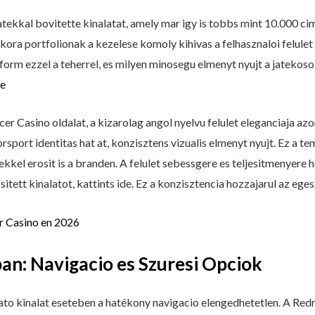
ekkal bovitette kinalatat, amely mar igy is tobbs mint 10.000 cime
kkora portfolionak a kezelese komoly kihivas a felhasznaloi felulet
rm ezzel a teherrel, es milyen minosegu elmenyt nyujt a jatekosok
de
 Casino oldalat, a kizarolag angol nyelvu felulet eleganciaja azon
rsport identitas hat at, konzisztens vizualis elmenyt nyujt. Ez a t
kkel erosit is a branden. A felulet sebessgere es teljesitmenyere h
itett kinalatot, kattints ide. Ez a konzisztencia hozzajarul az eg
r Casino en 2026
an: Navigacio es Szuresi Opciok
ato kinalat eseteben a hatékony navigacio elengedhetetlen. A Redr