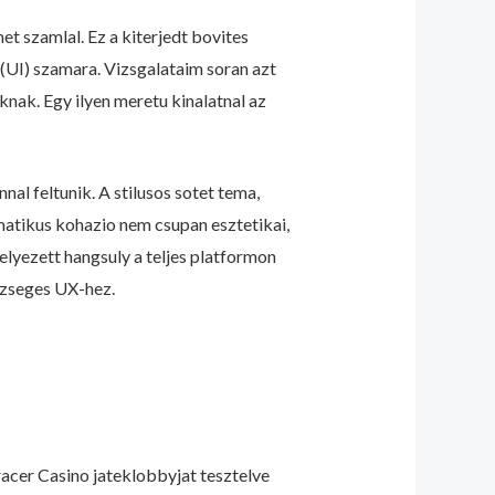
t szamlal. Ez a kiterjedt bovites
 (UI) szamara. Vizsgalataim soran azt
nak. Egy ilyen meretu kinalatnal az
nal feltunik. A stilusos sotet tema,
ematikus kohazio nem csupan esztetikai,
elyezett hangsuly a teljes platformon
eszseges UX-hez.
acer Casino jateklobbyjat tesztelve