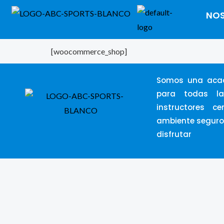
Ir
NO
al
contenido
[woocommerce_shop]
Somos una acad
para todas l
instructores ce
ambiente seguro
disfrutar