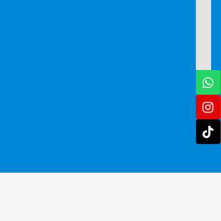
W
I
T
h
n
i
a
s
k
t
t
t
s
a
o
a
g
k
p
r
p
a
m