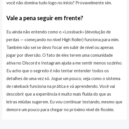
você não domina tudo logo no início? Provavelmente sim.
Vale a pena seguir em frente?
Eu ainda não entendo como o «Lossback» (devolução de
perdas — começando no nível High Roller) funciona para mim.
Também não sei se devo focar em subir de nível ou apenas
jogar por diversão. O fato de eles terem uma comunidade
ativa no Discord e Instagram ajuda a me sentir menos sozinho.
Eu acho que o segredo é não tentar entender todos os
detalhes de uma vez só. Jogue um pouco, veja como o sistema
de rakeback funciona na prática e vá aprendendo. Você vai
descobrir que a experiência é muito mais fluida do que as
letras miúdas sugerem. Eu vou continuar testando, mesmo que
demore um pouco para chegar no próximo nível de Rookie.