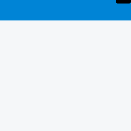
p
r
p
a
m