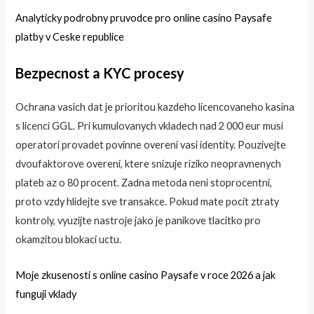
Analyticky podrobny pruvodce pro online casino Paysafe
platby v Ceske republice
Bezpecnost a KYC procesy
Ochrana vasich dat je prioritou kazdeho licencovaneho kasina
s licenci GGL. Pri kumulovanych vkladech nad 2 000 eur musi
operatori provadet povinne overeni vasi identity. Pouzivejte
dvoufaktorove overeni, ktere snizuje riziko neopravnenych
plateb az o 80 procent. Zadna metoda neni stoprocentni,
proto vzdy hlidejte sve transakce. Pokud mate pocit ztraty
kontroly, vyuzijte nastroje jako je panikove tlacitko pro
okamzitou blokaci uctu.
Moje zkusenosti s online casino Paysafe v roce 2026 a jak
funguji vklady