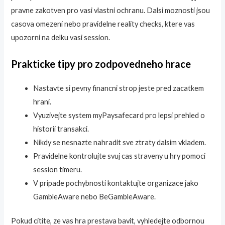
pravne zakotven pro vasi vlastni ochranu. Dalsi moznosti jsou
casova omezeni nebo pravidelne reality checks, ktere vas
upozorni na delku vasi session.
Prakticke tipy pro zodpovedneho hrace
Nastavte si pevny financni strop jeste pred zacatkem
hrani.
Vyuzivejte system myPaysafecard pro lepsi prehled o
historii transakci.
Nikdy se nesnazte nahradit sve ztraty dalsim vkladem.
Pravidelne kontrolujte svuj cas straveny u hry pomoci
session timeru.
V pripade pochybnosti kontaktujte organizace jako
GambleAware nebo BeGambleAware.
Pokud citite, ze vas hra prestava bavit, vyhledejte odbornou