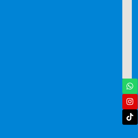
W
I
T
h
n
i
a
s
k
t
t
t
s
a
o
a
g
k
p
r
p
a