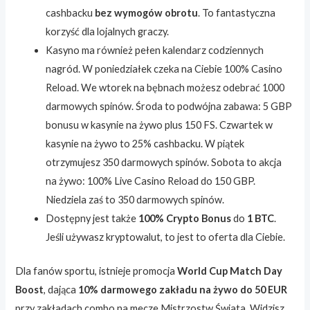
cashbacku
bez wymogów obrotu
. To fantastyczna
korzyść dla lojalnych graczy.
Kasyno ma również pełen kalendarz codziennych
nagród. W poniedziałek czeka na Ciebie 100% Casino
Reload. We wtorek na bębnach możesz odebrać 1000
darmowych spinów. Środa to podwójna zabawa: 5 GBP
bonusu w kasynie na żywo plus 150 FS. Czwartek w
kasynie na żywo to 25% cashbacku. W piątek
otrzymujesz 350 darmowych spinów. Sobota to akcja
na żywo: 100% Live Casino Reload do 150 GBP.
Niedziela zaś to 350 darmowych spinów.
Dostępny jest także
100% Crypto Bonus
do
1 BTC
.
Jeśli używasz kryptowalut, to jest to oferta dla Ciebie.
Dla fanów sportu, istnieje promocja
World Cup Match Day
Boost
, dająca
10% darmowego zakładu na żywo do 50 EUR
przy zakładach combo na mecze Mistrzostw Świata. Widzisz