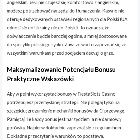
angielskim. Jeśli nie czujesz się komfortowo z angielskim,
możesz potrzebować narzędzi do tłumaczenia. Kasyno nie
oferuje dedykowanych ustawień regionalnych dla Polski (UA
odnosi się do Ukrainy, nie do Polski). To oznacza, że
doświadczenie będzie bardziej ogólne, a mniej dostosowane
do specyfiki polskiego rynku. Zawsze warto zapoznać się ze
wszystkimi warunkami przed podjęciem decyzji o grze.
Maksymalizowanie Potencjału Bonusu –
Praktyczne Wskazówki
Aby w pełni wykorzystać bonusy w FiestaSlots Casino,
potrzebujesz przemyślanej strategii. Nie polegaj tylko na
szczęściu; zrozumienie mechaniki bonusów da Ci przewagę.
Pamiętaj, że każdy bonus jest narzędziem, a nie darmową
gotówką. Najpierw dokładnie zapoznaj się z regulaminem.
Dokładne przeczytanie warunków to podstawa.