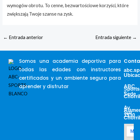
wymogów obrotu. To cenne, bezwartościowe korzyści, które
zwiększają Twoje szanse na zysk.
←
Entrada anterior
Entrada siguiente
→
Conta
Somos una academia deportiva para
todas las edades con instructores
abc.s
Ubicac
certificados y un ambiente seguro para
aprender y disfrutar
ABC
Sports
–
Sede
Chorri
Av.
Alame
Sur
1530
Chorri