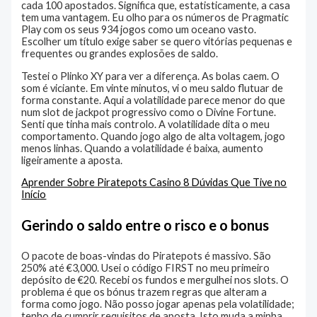
cada 100 apostados. Significa que, estatisticamente, a casa
tem uma vantagem. Eu olho para os números de Pragmatic
Play com os seus 934 jogos como um oceano vasto.
Escolher um título exige saber se quero vitórias pequenas e
frequentes ou grandes explosões de saldo.
Testei o Plinko XY para ver a diferença. As bolas caem. O
som é viciante. Em vinte minutos, vi o meu saldo flutuar de
forma constante. Aqui a volatilidade parece menor do que
num slot de jackpot progressivo como o Divine Fortune.
Senti que tinha mais controlo. A volatilidade dita o meu
comportamento. Quando jogo algo de alta voltagem, jogo
menos linhas. Quando a volatilidade é baixa, aumento
ligeiramente a aposta.
Aprender Sobre Piratepots Casino 8 Dúvidas Que Tive no
Início
Gerindo o saldo entre o risco e o bonus
O pacote de boas-vindas do Piratepots é massivo. São
250% até €3,000. Usei o código FIRST no meu primeiro
depósito de €20. Recebi os fundos e mergulhei nos slots. O
problema é que os bónus trazem regras que alteram a
forma como jogo. Não posso jogar apenas pela volatilidade;
tenho de cumprir requisitos de aposta. Isto muda a minha