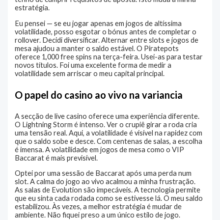
estratégia.
Eu pensei — se eu jogar apenas em jogos de altíssima
volatilidade, posso esgotar o bónus antes de completar o
rollover. Decidi diversificar. Alternar entre slots e jogos de
mesa ajudou a manter o saldo estável. O Piratepots
oferece 1,000 free spins na terça-feira. Usei-as para testar
novos títulos. Foi uma excelente forma de medir a
volatilidade sem arriscar o meu capital principal.
O papel do casino ao vivo na variancia
A secção de live casino oferece uma experiência diferente.
O Lightning Storm é intenso. Ver o crupiê girar a roda cria
uma tensão real. Aqui, a volatilidade é visível na rapidez com
que o saldo sobe e desce. Com centenas de salas, a escolha
é imensa. A volatilidade em jogos de mesa como o VIP
Baccarat é mais previsível.
Optei por uma sessão de Baccarat após uma perda num
slot. A calma do jogo ao vivo acalmou a minha frustração.
As salas de Evolution são impecáveis. A tecnologia permite
que eu sinta cada rodada como se estivesse lá. O meu saldo
estabilizou. Às vezes, a melhor estratégia é mudar de
ambiente. Não fiquei preso a um único estilo de jogo.