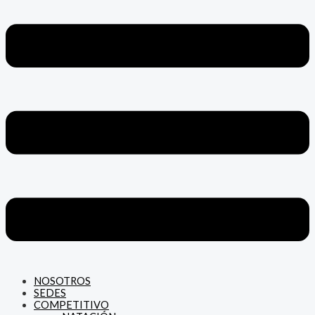
NOSOTROS
SEDES
COMPETITIVO