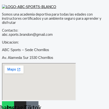
Somos una academia deportiva para todas las edades con
instructores certificados y un ambiente seguro para aprender y
disfrutar
Contacto:
abc.sports.brandon@gmail.com
Ubicacion:
ABC Sports – Sede Chorrillos
Av. Alameda Sur 1530 Chorrillos
hatsapp
Instagram
Tiktok