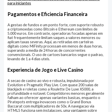
para iniciantes
Pagamentos e Eficiencia Financeira
A gestao de fundos e um ponto forte, com suporte robusto
a criptomoedas como Bitcoin e Ethereum com limites de
5.000 euros. Em contraste, operadoras focadas apenas em
fiat frequentemente limitam saques a valores menores ou
aplicam taxas severas. Aqui, as retiradas em carteiras
digitais como MiFinity processam em menos de duas horas,
superando a media de 24 horas de concorrentes
convencionais. O uso de cartoes bancarios segue o padrao,
levando de 1 a 4 dias uteis.
Experiencia de Jogo e Live Casino
A secao de casino ao vivo e robusta, impulsionada por
Evolution e Pragmatic Play Live. Com quase 200 salas de
blackjack e roletas como a Roulette De Luxe X5000, a
profundidade e notavel. Competidores menores geralmente
falham ao oferecer apenas variantes basicas, enquanto o
Piratepots entrega inovacoes como o Grand Bonus
Baccarat com multiplicadores de 50x. A navegacao via
HTML5 funciona sem instalacoes, uma vantagem sobre