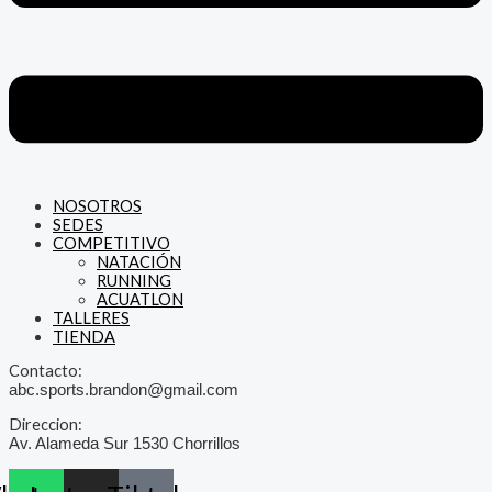
NOSOTROS
SEDES
COMPETITIVO
NATACIÓN
RUNNING
ACUATLON
TALLERES
TIENDA
Contacto:
abc.sports.brandon@gmail.com
Direccion:
Av. Alameda Sur 1530 Chorrillos