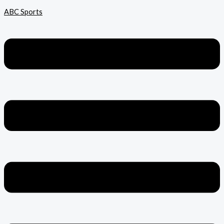
Ir
Menú
Menú
Menú
Navegación
ABC Sports
al
de
contenido
entradas