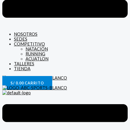
NOSOTROS
SEDES
COMPETITIVO
NATACIÓN
RUNNING
ACUATLON
TALLERES
TIENDA
S/
0.00
CARRITO