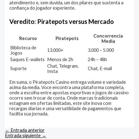
atendimento e, sem duvida, um dos pilares que sustenta a
confiança do jogador experiente.
Veredito: Piratepots versus Mercado
Concorrencia
Recurso
Piratepots
Media
Biblioteca de
13.000+
3.000 – 5.000
Jogos
Saques E-wallets
Menos de 2h
24h – 48h
Chat, Telegram,
Suporte
Chat, E-mail
Insta
Em suma, o Piratepots Casino entrega volume e variedade
acima da media. Voce encontra uma plataforma completa,
onde a escolha entre apostas esportivas e jogos de cassino
ocorre sem trocar de conta. Onde marcas tradicionais
estagnam em ofertas limitadas, este site inova com
recargas diarias e uma versatilidade de pagamentos que
facilita sua jornada.
←
Entrada anterior
Entrada siguiente
→