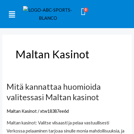
Ir
CARRITO
Menú
al
contenido
Maltan Kasinot
Mitä kannattaa huomioida
Mitä
kannattaa
valitessasi Maltan kasinot
huomioida
valitessasi
Maltan Kasinot
/
xtw18387ee6d
Maltan
Maltan kasinot: Valitse viisaasti ja pelaa vastuullisesti
kasinot
Verkossa pelaaminen tarjoaa sinulle monia mahdollisuuksia, ja