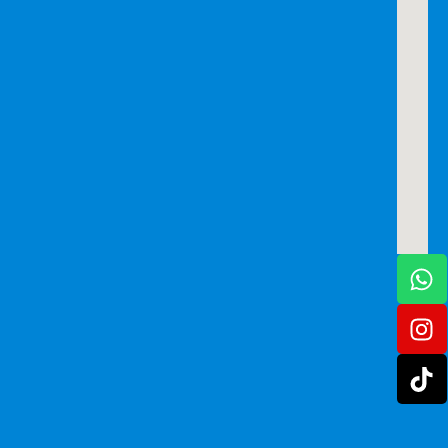
W
I
T
h
n
i
a
s
k
t
t
t
s
a
o
a
g
k
p
r
p
a