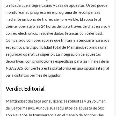
unificada que integra casino y casa de apuestas. Usted puede
monitorear su progreso en el programa de recompensas
mediante un icono de trofeo siempre visible. El soporte al
cliente, operativo las 24 horas del dia a traves de chat en vivo y
correo electronico, resuelve dudas tecnicas con celeridad.
Comparado con operadores que limitan la atencion a horarios
especificos, la disponibilidad total de Mamzinobet brinda una
seguridad operativa superior. La integracion de apuestas
deportivas, con promociones especificas para las Finales de la
NBA 2026, convierte a esta plataforma en una opcion integral
para distintos perfiles de jugador.
Verdict Editorial
Mamzinobet destaca por su licencias robustas y un volumen
de juegos masivo. Aunque sus requisitos de apuesta de 50x
son elevados, la transparencia en el manejo de fondos y las