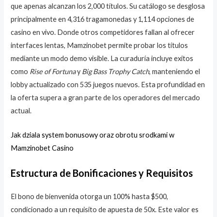
que apenas alcanzan los 2,000 títulos. Su catálogo se desglosa
principalmente en 4,316 tragamonedas y 1,114 opciones de
casino en vivo. Donde otros competidores fallan al ofrecer
interfaces lentas, Mamzinobet permite probar los títulos
mediante un modo demo visible. La curaduría incluye exitos
como
Rise of Fortuna
y
Big Bass Trophy Catch
, manteniendo el
lobby actualizado con 535 juegos nuevos. Esta profundidad en
la oferta supera a gran parte de los operadores del mercado
actual.
Jak dziala system bonusowy oraz obrotu srodkami w
Mamzinobet Casino
Estructura de Bonificaciones y Requisitos
El bono de bienvenida otorga un 100% hasta $500,
condicionado a un requisito de apuesta de 50x. Este valor es