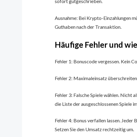
sofort gutgeschrieben.
Ausnahme: Bei Krypto-Einzahlungen m
Guthaben nach der Transaktion.
Häufige Fehler und wie
Fehler 1: Bonuscode vergessen. Kein Cod
Fehler 2: Maximaleinsatz überschreiten
Fehler 3: Falsche Spiele wählen. Nicht 
die Liste der ausgeschlossenen Spiele 
Fehler 4: Bonus verfallen lassen. Jeder
Setzen Sie den Umsatz rechtzeitig um.