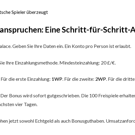
sche Spieler überzeugt
spruchen: Eine Schritt-für-Schritt-A
Palace. Geben Sie Ihre Daten ein. Ein Konto pro Person ist erlaubt.
 Sie Ihre Einzahlungsmethode. Mindesteinzahlung: 20 £/€.
 Für die erste Einzahlung:
1WP
. Für die zweite:
2WP
. Für die dritte
. Der Bonus wird sofort gutgeschrieben. Die 100 Freispiele erhalten S
chsten vier Tagen.
e sehen jetzt sowohl Echtgeld als auch Bonusguthaben. Umsatzanfo