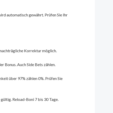
rd automatisch gewährt. Prüfen Sie Ihr
 nachträgliche Korrektur möglich.
er Bonus. Auch Side Bets zählen.
hkeit über 97% zählen 0%. Prüfen Sie
gültig. Reload-Boni 7 bis 30 Tage.