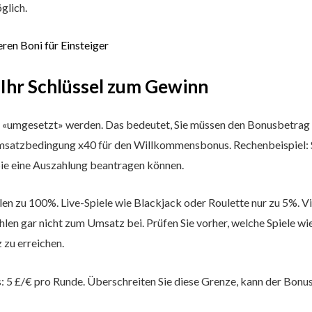
glich.
ren Boni für Einsteiger
Ihr Schlüssel zum Gewinn
s «umgesetzt» werden. Das bedeutet, Sie müssen den Bonusbetrag
msatzbedingung x40 für den Willkommensbonus. Rechenbeispiel: S
Sie eine Auszahlung beantragen können.
ählen zu 100%. Live-Spiele wie Blackjack oder Roulette nur zu 5%. V
n gar nicht zum Umsatz bei. Prüfen Sie vorher, welche Spiele wie v
 zu erreichen.
 £/€ pro Runde. Überschreiten Sie diese Grenze, kann der Bonus 