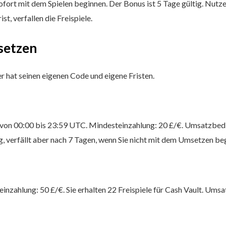
ofort mit dem Spielen beginnen. Der Bonus ist 5 Tage gültig. Nutzen
t, verfallen die Freispiele.
setzen
er hat seinen eigenen Code und eigene Fristen.
 von 00:00 bis 23:59 UTC. Mindesteinzahlung: 20 £/€. Umsatzbe
g, verfällt aber nach 7 Tagen, wenn Sie nicht mit dem Umsetzen be
inzahlung: 50 £/€. Sie erhalten 22 Freispiele für Cash Vault. Umsa