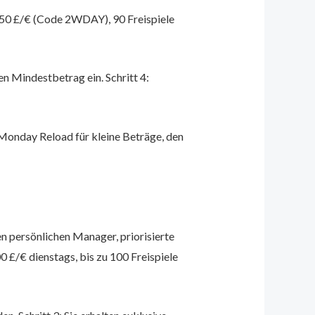
r 50 £/€ (Code 2WDAY), 90 Freispiele
en Mindestbetrag ein. Schritt 4:
n Monday Reload für kleine Beträge, den
 persönlichen Manager, priorisierte
 £/€ dienstags, bis zu 100 Freispiele