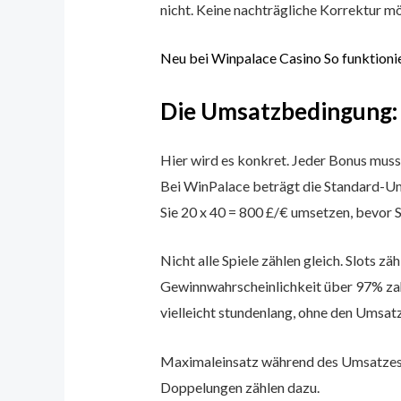
nicht. Keine nachträgliche Korrektur mö
Neu bei Winpalace Casino So funktionie
Die Umsatzbedingung: 
Hier wird es konkret. Jeder Bonus mus
Bei WinPalace beträgt die Standard-U
Sie 20 x 40 = 800 £/€ umsetzen, bevor 
Nicht alle Spiele zählen gleich. Slots z
Gewinnwahrscheinlichkeit über 97% zahle
vielleicht stundenlang, ohne den Umsatz
Maximaleinsatz während des Umsatzes: 5
Doppelungen zählen dazu.