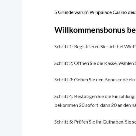
5 Gründe warum Winpalace Casino deut
Willkommensbonus bean
Schritt 1: Registrieren Sie sich bei Win
Schritt 2: Öffnen Sie die Kasse. Wählen
Schritt 3: Geben Sie den Bonuscode ein.
Schritt 4: Bestätigen Sie die Einzahlung
bekommen 20 sofort, dann 20 an den nä
Schritt 5: Prüfen Sie Ihr Guthaben. Si