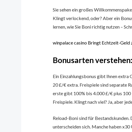
Sie sehen ein großes Willkommenspaket,
Klingt verlockend, oder? Aber ein Bonu
lernen, wie Sie Boni richtig nutzen – Schr
winpalace casino Bringt Echtzeit-Geld
Bonusarten verstehen:
Ein Einzahlungsbonus gibt Ihnen extra 
20 £/€ extra. Freispiele sind separate
erste gibt 100% bis 4.000 £/€ plus 100 
Freispiele. Klingt nach viel? Ja, aber je
Reload-Boni sind für Bestandskunden. 
unterscheiden sich. Manche haben x30 U