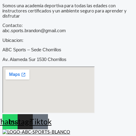
Somos una academia deportiva para todas las edades con
instructores certificados y un ambiente seguro para aprender y
disfrutar
Contacto:
abc.sports.brandon@gmail.com
Ubicacion:
ABC Sports – Sede Chorrillos
Av. Alameda Sur 1530 Chorrillos
hatsapp
Instagram
Tiktok