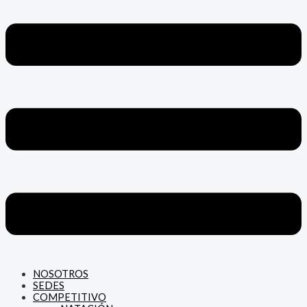
NOSOTROS
SEDES
COMPETITIVO