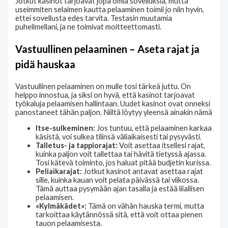
Jotkut kasinot tarjoavat jopa omia sovelluksia, mutta
useimmiten selaimen kautta pelaaminen toimii jo niin hyvin,
ettei sovellusta edes tarvita. Testasin muutamia
puhelimellani, ja ne toimivat moitteettomasti.
Vastuullinen pelaaminen – Aseta rajat ja
pidä hauskaa
Vastuullinen pelaaminen on mulle tosi tärkeä juttu. On
helppo innostua, ja siksi on hyvä, että kasinot tarjoavat
työkaluja pelaamisen hallintaan. Uudet kasinot ovat onneksi
panostaneet tähän paljon. Niiltä löytyy yleensä ainakin nämä
Itse-sulkeminen:
Jos tuntuu, että pelaaminen karkaa
käsistä, voi sulkea tilinsä väliaikaisesti tai pysyvästi.
Talletus- ja tappiorajat:
Voit asettaa itsellesi rajat,
kuinka paljon voit tallettaa tai hävitä tietyssä ajassa.
Tosi kätevä toiminto, jos haluat pitää budjetin kurissa.
Peliaikarajat:
Jotkut kasinot antavat asettaa rajat
sille, kuinka kauan voit pelata päivässä tai viikossa.
Tämä auttaa pysymään ajan tasalla ja estää liiallisen
pelaamisen.
«Kylmäkädet»:
Tämä on vähän hauska termi, mutta
tarkoittaa käytännössä sitä, että voit ottaa pienen
tauon pelaamisesta.