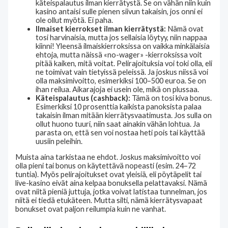
käteispalautus ilman kierrätystä. Se on vähän niin kuin
kasino antaisi sulle pienen siivun takaisin, jos onni ei
ole ollut myötä. Ei paha.
Ilmaiset kierrokset ilman kierrätystä:
Nämä ovat
tosi harvinaisia, mutta jos sellaisia löytyy, niin nappaa
kiinni! Yleensä ilmaiskierroksissa on vaikka minkälaisia
ehtoja, mutta näissä «no-wager» -kierroksissa voit
pitää kaiken, mitä voitat. Pelirajoituksia voi toki olla, eli
ne toimivat vain tietyissä peleissä. Ja joskus niissä voi
olla maksimivoitto, esimerkiksi 100–500 euroa. Se on
ihan reilua. Aikarajoja ei usein ole, mikä on plussaa.
Käteispalautus (cashback):
Tämä on tosi kiva bonus.
Esimerkiksi 10 prosenttia kaikista panoksista palaa
takaisin ilman mitään kierrätysvaatimusta. Jos sulla on
ollut huono tuuri, niin saat ainakin vähän lohtua. Ja
parasta on, että sen voi nostaa heti pois tai käyttää
uusiin peleihin.
Muista aina tarkistaa ne ehdot. Joskus maksimivoitto voi
olla pieni tai bonus on käytettävä nopeasti (esim. 24–72
tuntia). Myös pelirajoitukset ovat yleisiä, eli pöytäpelit tai
live-kasino eivät aina kelpaa bonuksella pelattavaksi. Nämä
ovat niitä pieniä juttuja, jotka voivat latistaa tunnelman, jos
niitä ei tiedä etukäteen. Mutta silti, nämä kierrätysvapaat
bonukset ovat paljon reilumpia kuin ne vanhat.