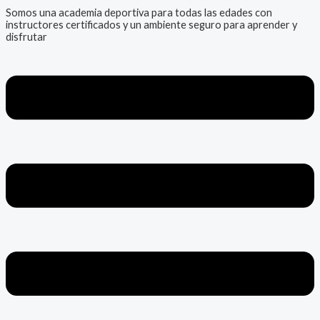
Somos una academia deportiva para todas las edades con
instructores certificados y un ambiente seguro para aprender y
disfrutar