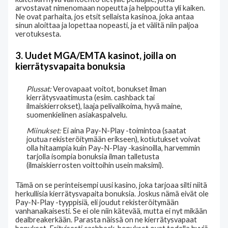
arvostavat nimenomaan nopeutta ja helppoutta yli kaiken.
Ne ovat parhaita, jos etsit sellaista kasinoa, joka antaa
sinun aloittaa ja lopettaa nopeasti, ja et välitä niin paljoa
verotuksesta.
3. Uudet MGA/EMTA kasinot, joilla on
kierrätysvapaita bonuksia
Plussat:
Verovapaat voitot, bonukset ilman
kierrätysvaatimusta (esim. cashback tai
ilmaiskierrokset), laaja pelivalikoima, hyvä maine,
suomenkielinen asiakaspalvelu.
Miinukset:
Ei aina Pay-N-Play -toimintoa (saatat
joutua rekisteröitymään erikseen), kotiutukset voivat
olla hitaampia kuin Pay-N-Play -kasinoilla, harvemmin
tarjolla isompia bonuksia ilman talletusta
(ilmaiskierrosten voittoihin usein maksimi).
Tämä on se perinteisempi uusi kasino, joka tarjoaa silti niitä
herkullisia kierrätysvapaita bonuksia. Joskus nämä eivät ole
Pay-N-Play -tyyppisiä, eli joudut rekisteröitymään
vanhanaikaisesti. Se ei ole niin kätevää, mutta ei nyt mikään
dealbreakerkään. Parasta näissä on ne kierrätysvapaat