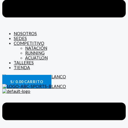
NOSOTROS
SEDES
COMPETITIVO
NATACIÓN
RUNNING
ACUATLON
TALLERES
TIENDA
S/
0.00
CARRITO