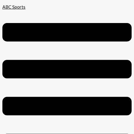
Ir
Menú
Menú
Menú
Navegación
ABC Sports
al
de
contenido
entradas