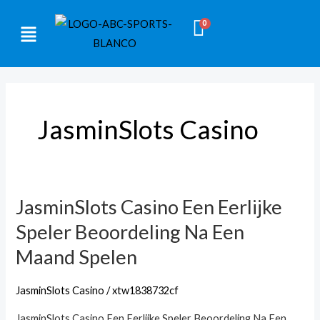
Ir
CARRITO
Menú
al
contenido
JasminSlots Casino
JasminSlots Casino Een Eerlijke
JasminSlots
Casino
Speler Beoordeling Na Een
Een
Maand Spelen
Eerlijke
Speler
JasminSlots Casino
/
xtw1838732cf
Beoordeling
JasminSlots Casino Een Eerlijke Speler Beoordeling Na Een
Na