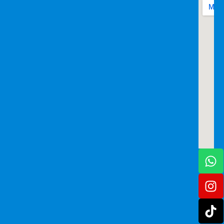
W
I
T
h
n
i
a
s
k
t
t
t
s
a
o
a
g
k