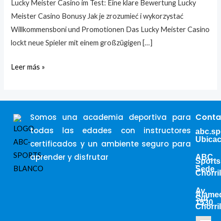
Lucky Meister Casino im Test: Eine klare Bewertung Lucky
Eine
Meister Casino Bonusy Jak je zrozumieć i wykorzystać
klare
Willkommensboni und Promotionen Das Lucky Meister Casino
Bewertung
lockt neue Spieler mit einem großzügigen […]
Leer más »
Conta
Somos una academia deportiva para
todas las edades con instructores
abc.s
Ubicac
certificados y un ambiente seguro para
aprender y disfrutar
ABC
Sports
–
Sede
Chorri
Av.
Alame
Sur
1530
Chorri