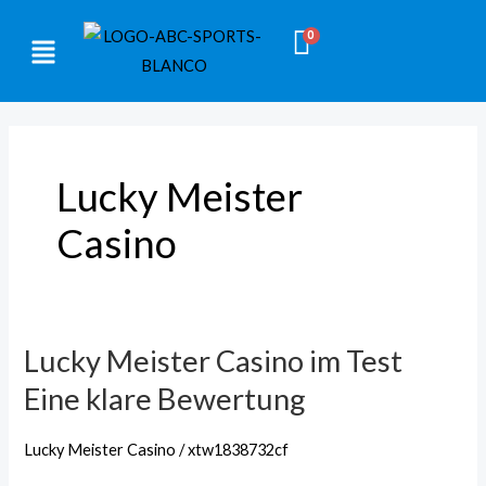
Ir
CARRITO
Menú
al
contenido
Lucky Meister
Casino
Lucky Meister Casino im Test
Lucky
Meister
Eine klare Bewertung
Casino
im
Lucky Meister Casino
/
xtw1838732cf
Test