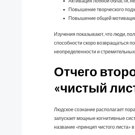
Активация лобной области, н
Повышение творческого подх
Повышение общей мотивации 
Изучения показывают, что люди, по
способности скоро возвращаться по
неопределенности и стремительны
Отчего втор
«чистый лис
Людское сознание располагает пора
запускает мощные когнитивные сис
название «принцип чистого листа» 