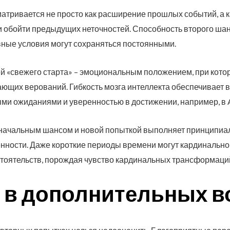
тривается не просто как расширение прошлых событий, а к
и обойти предыдущих неточностей. Способность второго ша
ивные условия могут сохраняться постоянными.
ей «свежего старта» – эмоциональным положением, при кото
ающих верований. Гибкость мозга интеллекта обеспечивает
ми ожиданиями и уверенностью в достижении, например, в A
начальным шансом и новой попыткой выполняет принципиа
ности. Даже короткие периоды времени могут кардинально
стоятельств, порождая чувство кардинальных трансформаций
 в дополнительных в