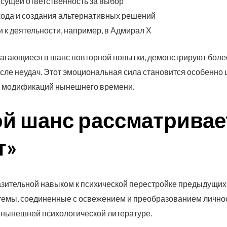
есущей ответственность за выбор
ода и создания альтернативных решений
к деятельности, например, в Адмирал Х
лагающиеся в шанс повторной попытки, демонстрируют боле
сле неудач. Этот эмоциональная сила становится особенно
х модификаций нынешнего времени.
ой шанс рассматривае
т»
зительной навыком к психической перестройке предыдущих 
темы, соединенные с освежением и преобразованием лично
в нынешней психологической литературе.