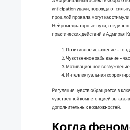
Эмоциональный аспект выбора о по
anticipation удачи, порождают силь
прошлой провала могут как стимули
Нейромедиаторные пути, соединенны
практических действий в Адмирал К
Позитивное искажение – тен
Чувственное забывание – ча
Мотивационное возбуждение –
Интеллектуальная корректир
Регуляция чувств обращается в кл
чувственной компетенцией выказыв
дополнительных возможностей.
Когда феном