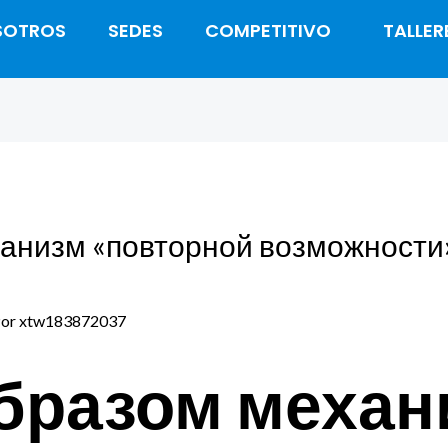
SOTROS
SEDES
COMPETITIVO
TALLER
анизм «повторной возможности»
Por
xtw183872037
бразом механ