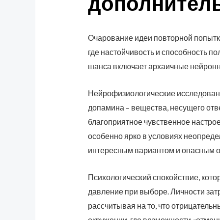
дополнитель
Очарование идеи повторной попытки
где настойчивость и способность п
шанса включает архаичные нейронн
Нейрофизиологические исследовани
допамина – вещества, несущего отв
благоприятное чувственное настрое
особенно ярко в условиях неопреде
интересным вариантом и опасным о
Психологический спокойствие, кото
давление при выборе. Личности зат
рассчитывая на то, что отрицатель
окружении, где возможности «отмен