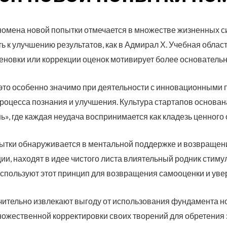
омена новой попытки отмечается в множестве жизненных си
ь к улучшению результатов, как в Адмирал Х. Учебная обла
меновки или коррекции оценок мотивирует более основатель
то особенно значимо при деятельности с инновационными п
оцесса познания и улучшения. Культура стартапов основан
ь», где каждая неудача воспринимается как кладезь ценного
ытки обнаруживается в ментальной поддержке и возвращен
ии, находят в идее чистого листа влиятельный родник стиму
пользуют этот принцип для возвращения самооценки и уве
чительно извлекают выгоду от использования фундамента н
ожественной корректировки своих творений для обретения 