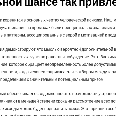
ной шансе так привл
 коренится в основных чертах человеческой психики. Наш м
олучать знания на промахах были принципиально значимыми
ые паттерны, ассоциированные с верой и мотивацией к под
я демонстрируют, что мысль о вероятной дополнительной 
етственность за чувство радости и побуждение. Этот биохи
ние, которое обращает неопределенность более допустимым.
ленности, когда человек соприкасается с отбором между га
пределением с значительным потенциальным призом.
рый обеспечивает осведомленность о возможности устранен
рачивают в меньшей степени срока на рассмотрение всех п
ные исходы можно будет подправить позже. Этот принцип осо
ы» и «дублирования» стали неотъемлемой частью пользовате