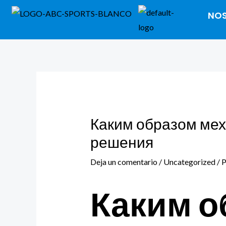
Ir
Navegación
NO
al
de
contenido
entradas
Каким образом мех
решения
Deja un comentario
/
Uncategorized
/ 
Каким о