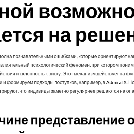
ной возможно
ется на реше
полна познавательными ошибками, которые ориентируют на
 влиятельный психологический феномен, при котором поним
ствия и склонность к риску. Этот механизм действует на ф
чи и формируем подходы поступков, например, в
Admiral X
. Н
рируют, что индивиды заметно регулярнее решаются на опас
ичине представление 