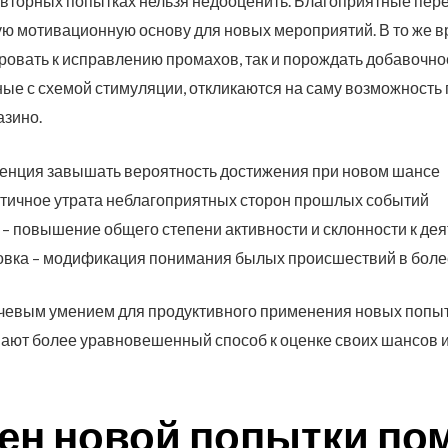
вторных попытках нельзя недооценить. Благоприятные пере
ную мотивационную основу для новых мероприятий. В то же в
ровать к исправлению промахов, так и порождать добавочн
е с схемой стимуляции, откликаются на саму возможность 
азино.
денция завышать вероятность достижения при новом шансе
стичное утрата неблагоприятных сторон прошлых событий
 повышение общего степени активности и склонности к дея
овка – модификация понимания былых происшествий в боле
ючевым умением для продуктивного применения новых попы
ают более уравновешенный способ к оценке своих шансов 
ен новой попытки по