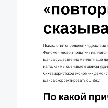
«повтор
сказыва
Психология определения действий 
Феномен «новой попытки» является
шанса существенно меняет наше дей
на то, как мы оцениваем шансы уда
бихевиористской экономики демонст
шанса скорректировать ошибку.
По какой пр