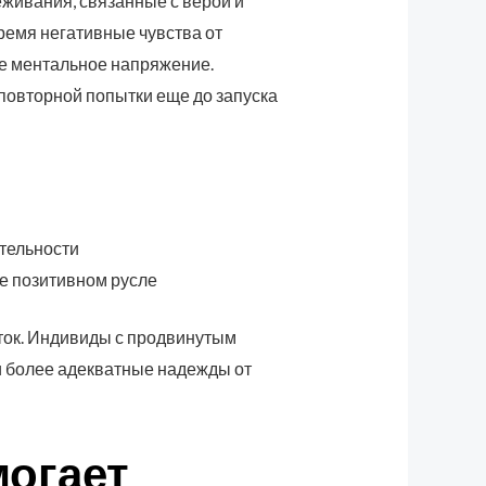
живания, связанные с верой и
ремя негативные чувства от
ое ментальное напряжение.
повторной попытки еще до запуска
тельности
е позитивном русле
ток. Индивиды с продвинутым
и более адекватные надежды от
могает