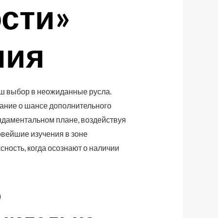
сти»
ния
ш выбор в неожиданные русла.
ание о шансе дополнительного
ундаментальном плане, воздействуя
овейшие изучения в зоне
ность, когда осознают о наличии
о