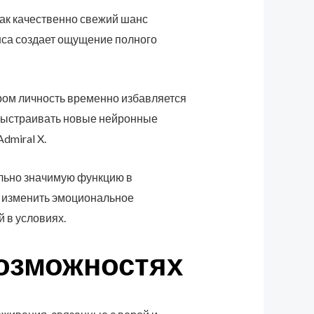
ак качественно свежий шанс
нса создает ощущение полного
ром личность временно избавляется
 выстраивать новые нейронные
dmiral X.
льно значимую функцию в
 изменить эмоциональное
 в условиях.
озможностях