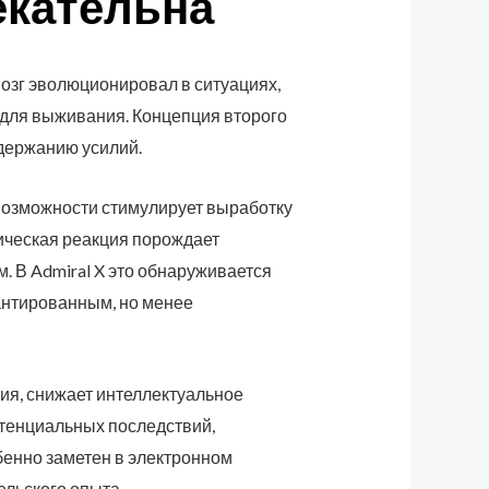
екательна
озг эволюционировал в ситуациях,
 для выживания. Концепция второго
держанию усилий.
возможности стимулирует выработку
мическая реакция порождает
 В Admiral X это обнаруживается
рантированным, но менее
ия, снижает интеллектуальное
отенциальных последствий,
бенно заметен в электронном
льского опыта.