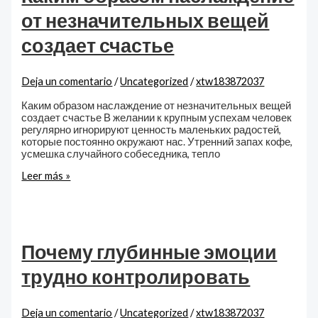
от незначительных вещей
создает счастье
Deja un comentario
/
Uncategorized
/
xtw183872037
Каким образом наслаждение от незначительных вещей
создает счастье В желании к крупным успехам человек
регулярно игнорируют ценность маленьких радостей,
которые постоянно окружают нас. Утренний запах кофе,
усмешка случайного собеседника, тепло
Leer más »
Почему глубинные эмоции
трудно контролировать
Deja un comentario
/
Uncategorized
/
xtw183872037