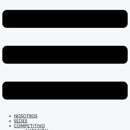
NOSOTROS
SEDES
COMPETITIVO