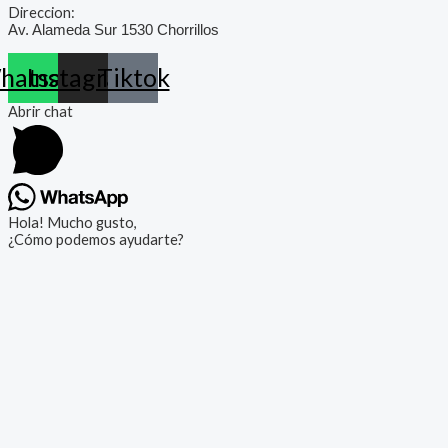
Direccion:
Av. Alameda Sur 1530 Chorrillos
hatsapp
Instagram
Tiktok
Abrir chat
Hola! Mucho gusto,
¿Cómo podemos ayudarte?