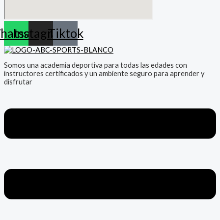
hatsapp
Instagram
Tiktok
Somos una academia deportiva para todas las edades con
instructores certificados y un ambiente seguro para aprender y
disfrutar