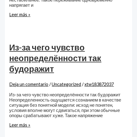
напрягает и
Leer más »
Из-за чего чувство
неопределённости так
будоражит
Deja un comentario
/
Uncategorized
/
xtw183872037
Из-за чего чувство неопределённости так будоражит
Неопределенность ощущается сознанием в качестве
ситуация без понятной модели: исход не понятен,
условия вполне могут сдвигаться, при этом обычные
опоры срабатывают хуже. Такое напряжение
Leer más »