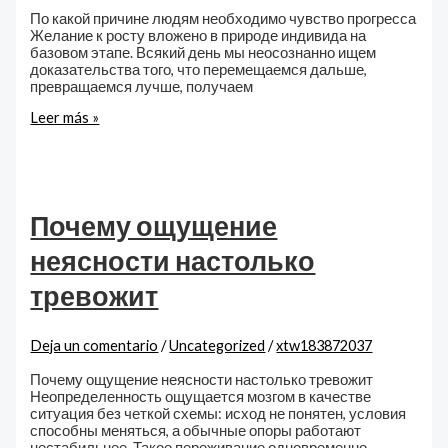
По какой причине людям необходимо чувство прогресса
Желание к росту вложено в природе индивида на
базовом этапе. Всякий день мы неосознанно ищем
доказательства того, что перемещаемся дальше,
превращаемся лучше, получаем
Leer más »
Почему ощущение
неясности настолько
тревожит
Deja un comentario
/
Uncategorized
/
xtw183872037
Почему ощущение неясности настолько тревожит
Неопределенность ощущается мозгом в качестве
ситуация без четкой схемы: исход не понятен, условия
способны меняться, а обычные опоры работают
нестабильнее. Такое переживание одновременно