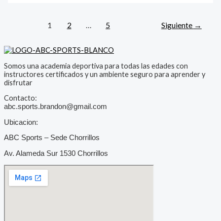
1
2
…
5
Siguiente
→
Somos una academia deportiva para todas las edades con
instructores certificados y un ambiente seguro para aprender y
disfrutar
Contacto:
abc.sports.brandon@gmail.com
Ubicacion:
ABC Sports – Sede Chorrillos
Av. Alameda Sur 1530 Chorrillos