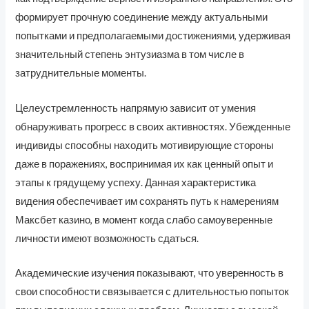
формирует прочную соединение между актуальными
попытками и предполагаемыми достижениями, удерживая
значительный степень энтузиазма в том числе в
затруднительные моменты.
Целеустремленность напрямую зависит от умения
обнаруживать прогресс в своих активностях. Убежденные
индивиды способны находить мотивирующие стороны
даже в поражениях, воспринимая их как ценный опыт и
этапы к грядущему успеху. Данная характеристика
видения обеспечивает им сохранять путь к намерениям
Максбет казино, в момент когда слабо самоуверенные
личности имеют возможность сдаться.
Академические изучения показывают, что уверенность в
свои способности связывается с длительностью попыток