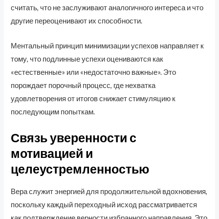
считать, что не заслуживают аналогичного интереса и что
другие переоценивают их способности.
Ментальный принцип минимизации успехов направляет к
тому, что подлинные успехи оцениваются как
«естественные» или «недостаточно важные». Это
порождает порочный процесс, где нехватка
удовлетворения от итогов снижает стимуляцию к
последующим попыткам.
Связь уверенности с
мотивацией и
целеустремленностью
Вера служит энергией для продолжительной вдохновения,
поскольку каждый переходный исход рассматривается
как подтверждение верности избранного направления. Это