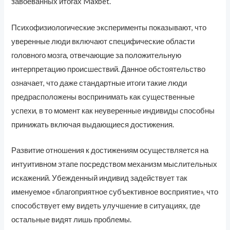
завоеванных итогах Maxbet.
Психофизиологические эксперименты показывают, что
уверенные люди включают специфические области
головного мозга, отвечающие за положительную
интерпретацию происшествий. Данное обстоятельство
означает, что даже стандартные итоги такие люди
предрасположены воспринимать как существенные
успехи, в то момент как неуверенные индивиды способны
принижать включая выдающиеся достижения.
Развитие отношения к достижениям осуществляется на
интуитивном этапе посредством механизм мыслительных
искажений. Убежденный индивид задействует так
именуемое «благоприятное субъективное восприятие», что
способствует ему видеть улучшение в ситуациях, где
остальные видят лишь проблемы.