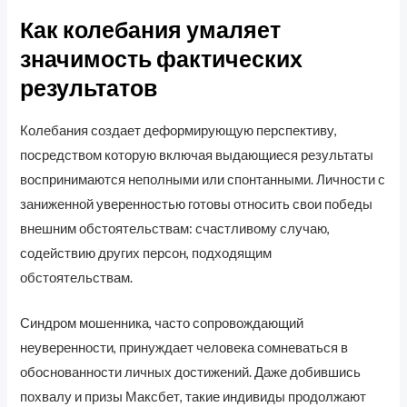
Как колебания умаляет
значимость фактических
результатов
Колебания создает деформирующую перспективу,
посредством которую включая выдающиеся результаты
воспринимаются неполными или спонтанными. Личности с
заниженной уверенностью готовы относить свои победы
внешним обстоятельствам: счастливому случаю,
содействию других персон, подходящим
обстоятельствам.
Синдром мошенника, часто сопровождающий
неуверенности, принуждает человека сомневаться в
обоснованности личных достижений. Даже добившись
похвалу и призы Максбет, такие индивиды продолжают