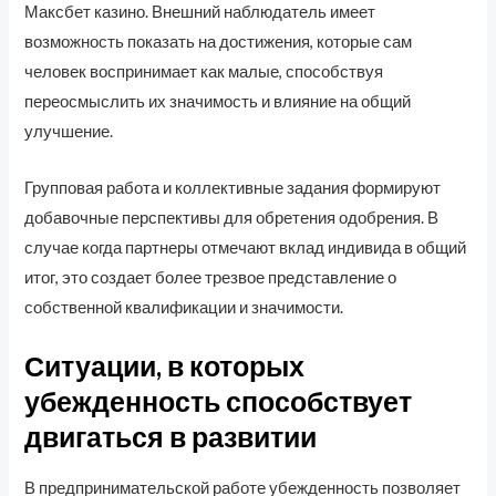
Максбет казино. Внешний наблюдатель имеет
возможность показать на достижения, которые сам
человек воспринимает как малые, способствуя
переосмыслить их значимость и влияние на общий
улучшение.
Групповая работа и коллективные задания формируют
добавочные перспективы для обретения одобрения. В
случае когда партнеры отмечают вклад индивида в общий
итог, это создает более трезвое представление о
собственной квалификации и значимости.
Ситуации, в которых
убежденность способствует
двигаться в развитии
В предпринимательской работе убежденность позволяет