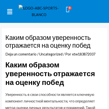
Ir
Navegación
CARRITO
Menú
al
de
contenido
entradas
Каким образом уверенность
отражается на оценку побед
Deja un comentario
/
Uncategorized
/ Por
xtw183872037
Каким образом
уверенность отражается
на оценку побед
Уверенность в свои способности является ключевую
компонент личностной ментальности, что определяет
метод оценки личных результатов и поражений. Такой