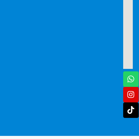
W
I
T
h
n
i
a
s
k
t
t
t
s
a
o
a
g
k
p
r
p
a
m