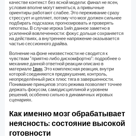
качестве контекст без ясной модели: финал не ясен,
условия вполне могут меняться, а привычные
ориентиры работают слабее. Это переживание сразу
стрессует и цепляет, потому что мозг должен сильнее
подбирать подсказки, прогнозировать и проверять
гипотезы. В случае игрока 1win данное заметно в
усиленной вовлеченности: фокус дольше сохраняется
на действиях, а внутреннее напряжение оказывается
частью сессионного драйва.
Волнение на фоне неизвестности не сводится к
чувствам “приятно либо дискомфортно”: подробнее о
механике данной ответной реакции описано в
материале
1вин
. Это комплексная реакция, внутри
которой соединяются предвкушение, контроль,
неопределённый риск плюс тяга в завершенности.
Понимание принципов этого режима позволяет точнее
держать фокусом, самодисциплиной и уровнем
решений, особенно сильно в динамичных игровых
сценариях.
Как именно мозг обрабатывает
неясность: состояние высокой
готовности