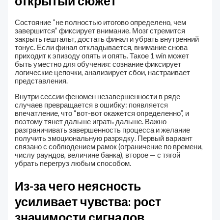
открытый сюжет
Состояние “не полностью итогово определено, чем
завершится” фиксирует внимание. Мозг стремится
закрыть гештальт, достать финал и убрать внутренний
тонус. Если финал откладывается, внимание снова
приходит к эпизоду опять и опять. Такое 1 win может
быть уместно для обучения: сознание фиксирует
логические цепочки, анализирует сбои, настраивает
представления.
Внутри сессии феномен незавершенности в ряде
случаев превращается в ошибку: появляется
впечатление, что “вот-вот окажется определенно”, и
поэтому тянет дальше играть дальше. Важно
разграничивать завершенность процесса и желание
получить эмоциональную разрядку. Первый вариант
связано с соблюдением рамок (ограничение по времени,
числу раундов, величине банка), второе — с тягой
убрать перегруз любым способом.
Из-за чего неясность
усиливает чувства: рост
значимости сигналов