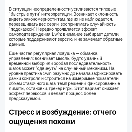
В ситуации неопределенности усиливаются типовые
“быстрые пути” интерпретации. Возникает склонность
видеть закономерности там, где их не наблюдается,
перевешивать вес серии, воспринимать случайность
“подсказкой”. Нередко проявляется эффект
самоподтверждения 1 win: внимание выбирает детали,
которые поддерживают версию, и не замечает обратные
данные.
Еще частая регулярная ловушка — обманка
управления: возникает мысль, будто удачный
временной выбор или особая последовательность
шагов может “сдвинуть” на случайный механизм. На
уровне практика 1win разумно до начала зафиксировать
рамки контроля и строиться на измеримые показатели:
объем ставочного шага, темп решений, фиксированные
лимиты, остановки, трекер игры. Этот вариант снижает
эффект перекосов и делает процесс более
предсказуемой.
Стресс и возбуждение: отчего
ощущения похожи