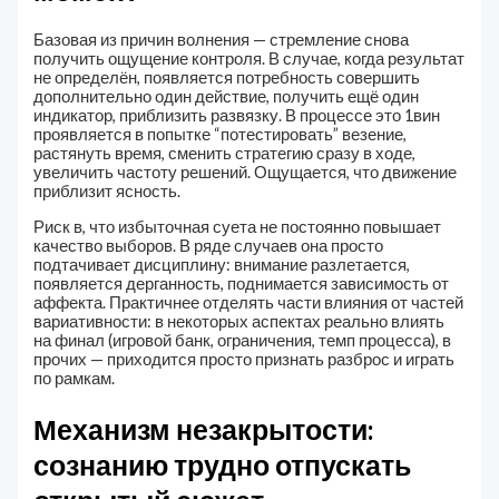
Базовая из причин волнения — стремление снова
получить ощущение контроля. В случае, когда результат
не определён, появляется потребность совершить
дополнительно один действие, получить ещё один
индикатор, приблизить развязку. В процессе это 1вин
проявляется в попытке “потестировать” везение,
растянуть время, сменить стратегию сразу в ходе,
увеличить частоту решений. Ощущается, что движение
приблизит ясность.
Риск в, что избыточная суета не постоянно повышает
качество выборов. В ряде случаев она просто
подтачивает дисциплину: внимание разлетается,
появляется дерганность, поднимается зависимость от
аффекта. Практичнее отделять части влияния от частей
вариативности: в некоторых аспектах реально влиять
на финал (игровой банк, ограничения, темп процесса), в
прочих — приходится просто признать разброс и играть
по рамкам.
Механизм незакрытости:
сознанию трудно отпускать