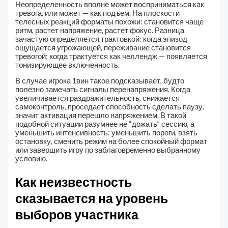
Неопределенность вполне может восприниматься как
тревога, или может — как подъем. На плоскости
телесных реакций форматы похожи: становится чаще
ритм, растет напряжение, растет фокус. Разница
зачастую определяется трактовкой: когда эпизод
ощущается угрожающей, переживание становится
тревогой; когда трактуется как челлендж — появляется
тонизирующее включенность.
В случае игрока 1вин такое подсказывает, будто
полезно замечать сигналы перенапряжения. Когда
увеличивается раздражительность, снижается
самоконтроль, проседает способность сделать паузу,
значит активация перешло напряжением. В такой
подобной ситуации разумнее не “дожать” сессию, а
уменьшить интенсивность: уменьшить пороги, взять
остановку, сменить режим на более спокойный формат
или завершить игру по заблаговременно выбранному
условию.
Как неизвестность
сказывается на уровень
выборов участника