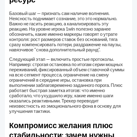
Базовый шаг — признать сам наличие волнения.
Неясность поднимает сознание, это это нормально.
Важно не гасить реакцию, а канализировать эту
реакцию. На уровне игрока 1win полезно заранее
обозначить, какие именно маркеры говорят о утрате
контроля: рост размеров ставок без оснований, тяга
сразу компенсировать потери, раздражение на паузы,
навязчивое “снова дополнительный раунд”.
Следующий этап — включить простые протоколы.
Например: строгая остановка по итогам серии мощных
переживаний, фиксированный объем ставочной суммы
на всю сегмент процесса, ограничение на смену
ограничений в середине игры, остановка при
выполнении заблаговременно заданного порога. Плюс
работает быстрая заметка итогов: что именно
сработало, что ухудшило игру, какие именно шаги
оказались реактивными. Трекер переводит
неизвестность из эмоционального фона в основу для
улучшения тактики.
Компромисс желания плюс
стабильности: зачем нужны