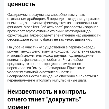
ценность
Ожидаемость результата способно выступать
отдельным драйвером. В периоде выжидания держится
внимание, а внимание фиксируется на потенциальных
финалах. Мозг 1вин “обкатывает” развороты и заранее
проживает аффективные отклики: от ожидания до
фрустрации. Такое создаёт впечатление насыщенности
сессии, даже если по факту не так много движения.
На уровне участника существенен в первую очередь
момент между действием и исходом: проявление карты,
итоговый множитель, исход раунда, подтверждение
выплаты, финализация события. Чем слабее
предсказуем поворот процесса, тем мощнее
переживается “импульс” ожидания. При этом в
условиях сильной чувствительности к
неопределённости выжидание способно выливаться в
перенапряжение и толкать импульсивные шаги.
Неизвестность и контроль:
отчего тянет “докрутить”
момент