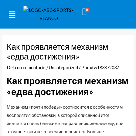
Ir
Navegación
CARRITO
Menú
al
de
contenido
entradas
Как проявляется механизм
«едва достижения»
Deja un comentario
/
Uncategorized
/ Por
xtw183872037
Как проявляется механизм
«едва достижения»
Механизм «почти победы» соотносится к особенностям
восприятия обстановки, в которой описанной итог
является очень близким к направлению желаемому, при
этом все-таки не совсем исполняется. Больше