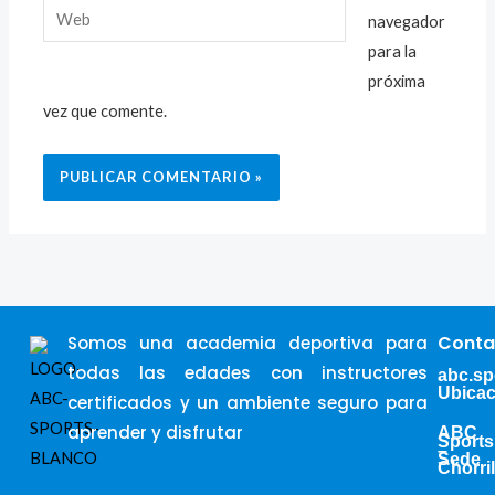
Web
navegador
para la
próxima
vez que comente.
Conta
Somos una academia deportiva para
todas las edades con instructores
abc.s
Ubicac
certificados y un ambiente seguro para
aprender y disfrutar
ABC
Sports
–
Sede
Chorri