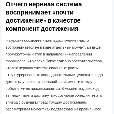
Отчего нервная система
воспринимает «почти
достижение» в качестве
компонент достижения
На уровне осознания «почти достижение» часто
воспринимается не в виде отдельный момент, а в виде
промежуточный этап в направлении направлении
формирования успеха. Такое связано обстоятельством,
что что нервная система склонен строить
структурированные последовательные цепочки, иногда
даже в случае если реальной зависимости между
событиями не прослеживается. В момент когда исход
выглядит почти достигнутым, сознание объединяет этот
эпизод с будущим предстоящим достижением,
рассматривая момент как подтверждение правильного