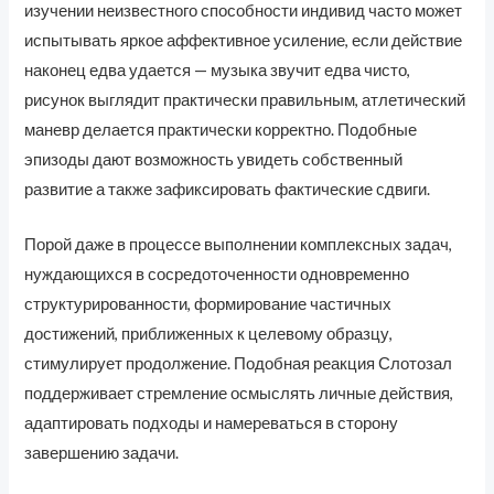
изучении неизвестного способности индивид часто может
испытывать яркое аффективное усиление, если действие
наконец едва удается — музыка звучит едва чисто,
рисунок выглядит практически правильным, атлетический
маневр делается практически корректно. Подобные
эпизоды дают возможность увидеть собственный
развитие а также зафиксировать фактические сдвиги.
Порой даже в процессе выполнении комплексных задач,
нуждающихся в сосредоточенности одновременно
структурированности, формирование частичных
достижений, приближенных к целевому образцу,
стимулирует продолжение. Подобная реакция Слотозал
поддерживает стремление осмыслять личные действия,
адаптировать подходы и намереваться в сторону
завершению задачи.