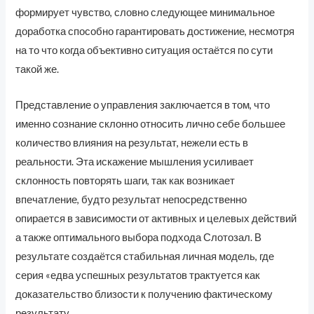
формирует чувство, словно следующее минимальное
доработка способно гарантировать достижение, несмотря
на то что когда объективно ситуация остаётся по сути
такой же.
Представление о управления заключается в том, что
именно сознание склонно относить лично себе большее
количество влияния на результат, нежели есть в
реальности. Эта искажение мышления усиливает
склонность повторять шаги, так как возникает
впечатление, будто результат непосредственно
опирается в зависимости от активных и целевых действий
а также оптимального выбора подхода Слотозал. В
результате создаётся стабильная личная модель, где
серия «едва успешных результатов трактуется как
доказательство близости к получению фактическому
результату.