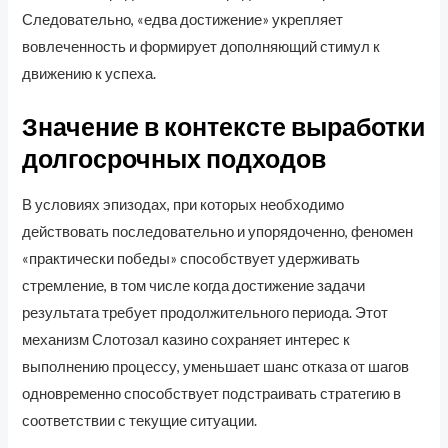
Следовательно, «едва достижение» укрепляет
вовлеченность и формирует дополняющий стимул к
движению к успеха.
Значение в контексте выработки
долгосрочных подходов
В условиях эпизодах, при которых необходимо
действовать последовательно и упорядоченно, феномен
«практически победы» способствует удерживать
стремление, в том числе когда достижение задачи
результата требует продолжительного периода. Этот
механизм Слотозал казино сохраняет интерес к
выполнению процессу, уменьшает шанс отказа от шагов
одновременно способствует подстраивать стратегию в
соответствии с текущие ситуации.