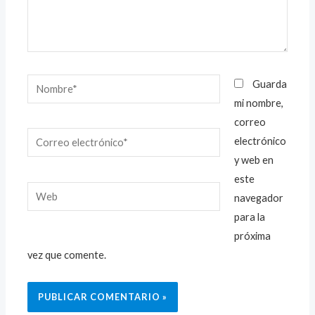
Nombre*
Guarda
mi nombre,
correo
Correo
electrónico
electrónico*
y web en
este
Web
navegador
para la
próxima
vez que comente.