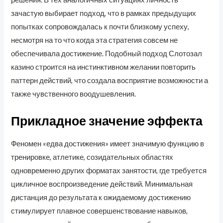
зачастую выбирает подход, что в рамках предыдущих
попытках сопровождалась к почти близкому успеху,
несмотря на то что когда эта стратегия совсем не
обеспечивала достижение. Подобный подход Слотозал
казино строится на инстинктивном желании повторить
паттерн действий, что создала восприятие возможности а
также чувственного воодушевления.
Прикладное значение эффекта
Феномен «едва достижения» имеет значимую функцию в
тренировке, атлетике, созидательных областях
одновременно других форматах занятости, где требуется
цикличное воспроизведение действий. Минимальная
дистанция до результата к ожидаемому достижению
стимулирует плавное совершенствование навыков,