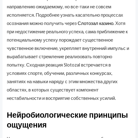
направлению ожидаемому, но все-таки не совсем
исполняется. Подробнее узнать касательно процессах
осознания можно получить через
Слотозал казино
. Хотя
при недостижение реального успеха, сама приближение к
потенциальному успеху порождает существенное
чувственное включение, укрепляет внутренний импульс и
вырабатывает стремление реализовать повторно
попытку. Сходная реакция Slotozal встречается в
условиях спорте, обучении, различных конкурсах,
занятиях на навыки наряду с этим множества других
областях, в которых существует компонент
нестабильности и восприятие собственных усилий.
Нейробиологические принципы
ощущения