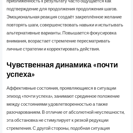
приближенность к результату часто ощущается как
подтверждение для продолжения продолжения шагов.
Эмоциональная реакция создаёт закреплённое желание
повторять шаги, совершенствовать навыки и испытывать
альтернативные варианты. Повышается фокусировка
внимания, возрастает стремление пересматривать
личные стратегии и корректировать действия.
Чувственная динамика «почти
успеха»
Аффективные состояния, проявляющиеся в ситуации
эпизод «почти успеха», занимают срединное положение
между состояниями удовлетворенностью а также
разочарованием. В отличие от абсолютной неуспешности,
эта обстановка не стимулирует к резкой редукции
стремления. С другой стороны, подобная ситуация