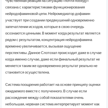
Чувственная реакция на ситуацию «почти победу»
связана с характеристиками функционирования
нейродофаминовой цепи. Нейромедиатор дофамин
участвует при создании предвкушений одновременно
запечатлении исходов, которые в свою очередь
осознаются ценными. В момент когда результат является
рядом с результатом, концентрация нейродофамина
временно увеличивается, вызывая ощущение
перспективы. Данное Слотозал происходит даже в случае
когда именно случае, даже если финальный результат не
меняется таким же одновременно результат реально не
становится осуществлена.
Система поощрения работает на основе принципу оценки
ожидаемого вместе с полученного. В случае если
расхождение между собой показателями очень
небольшая, нервная система интерпретирует момент как