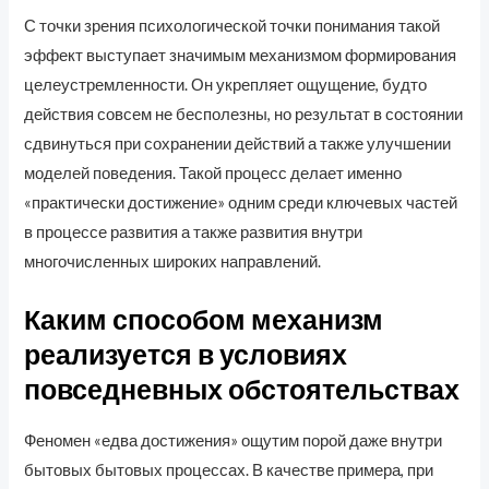
С точки зрения психологической точки понимания такой
эффект выступает значимым механизмом формирования
целеустремленности. Он укрепляет ощущение, будто
действия совсем не бесполезны, но результат в состоянии
сдвинуться при сохранении действий а также улучшении
моделей поведения. Такой процесс делает именно
«практически достижение» одним среди ключевых частей
в процессе развития а также развития внутри
многочисленных широких направлений.
Каким способом механизм
реализуется в условиях
повседневных обстоятельствах
Феномен «едва достижения» ощутим порой даже внутри
бытовых бытовых процессах. В качестве примера, при